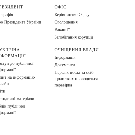
РЕЗИДЕНТ
ОФІС
ографія
Керівництво Офісу
о Президента України
Оголошення
Вакансії
Запобігання корупції
УБЛІЧНА
ОЧИЩЕННЯ ВЛАДИ
НФОРМАЦІЯ
Інформація
ступ до публічної
Документи
формації
Перелік посад та осіб,
пит на інформацію
щодо яких проводиться
нлайн
перевірка
іти
тодичні матеріали
лік публічної
формації