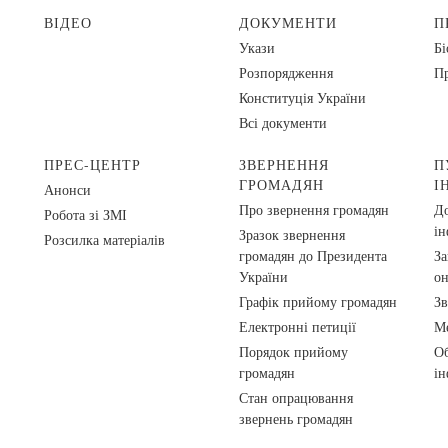
ВІДЕО
ДОКУМЕНТИ
П
Укази
Бі
Розпорядження
Пр
Конституція України
Всі документи
ПРЕС-ЦЕНТР
ЗВЕРНЕННЯ
П
ГРОМАДЯН
І
Анонси
Про звернення громадян
До
Робота зі ЗМІ
ін
Зразок звернення
Розсилка матеріалів
громадян до Президента
За
України
о
Графік прийому громадян
Зв
Електронні петиції
Ме
Порядок прийому
Об
громадян
ін
Стан опрацювання
звернень громадян