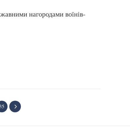
ржавними нагородами воїнів-
35