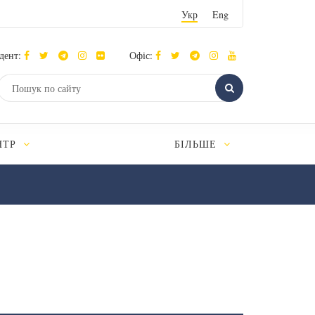
Укр
Eng
дент:
Офіс:
НТР
БІЛЬШЕ