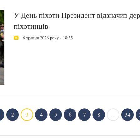
У День піхоти Президент відзначив де
піхотинців
6 травня 2026 року - 18:35
2
3
4
5
6
7
8
...
34