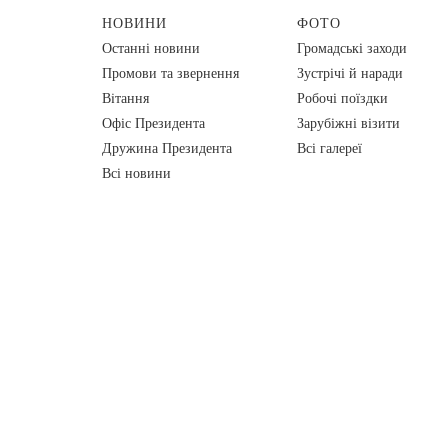
НОВИНИ
ФОТО
Останні новини
Громадські заходи
Промови та звернення
Зустрічі й наради
Вiтання
Робочі поїздки
Офіс Президента
Зарубіжні візити
Дружина Президента
Всі галереї
Всі новини