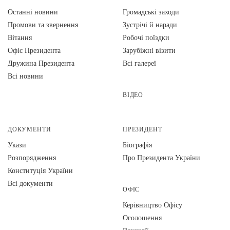
Останні новини
Громадські заходи
Промови та звернення
Зустрічі й наради
Вiтання
Робочі поїздки
Офіс Президента
Зарубіжні візити
Дружина Президента
Всі галереї
Всі новини
ВІДЕО
ДОКУМЕНТИ
ПРЕЗИДЕНТ
Укази
Біографія
Розпорядження
Про Президента України
Конституція України
Всі документи
ОФІС
Керівництво Офісу
Оголошення