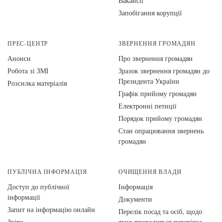
Вакансії
Запобігання корупції
ПРЕС-ЦЕНТР
ЗВЕРНЕННЯ ГРОМАДЯН
Анонси
Про звернення громадян
Робота зі ЗМІ
Зразок звернення громадян до
Президента України
Розсилка матеріалів
Графік прийому громадян
Електронні петиції
Порядок прийому громадян
Стан опрацювання звернень
громадян
ПУБЛІЧНА ІНФОРМАЦІЯ
ОЧИЩЕННЯ ВЛАДИ
Доступ до публічної
Інформація
інформації
Документи
Запит на інформацію онлайн
Перелік посад та осіб, щодо
Звіти
яких проводиться перевірка