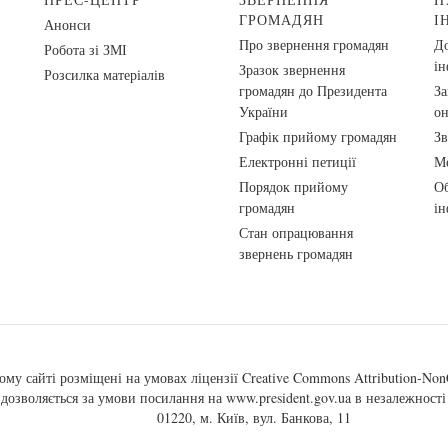
ГРОМАДЯН
І
Анонси
Про звернення громадян
До
Робота зі ЗМІ
ін
Зразок звернення
Розсилка матеріалів
громадян до Президента
За
України
о
Графік прийому громадян
Зв
Електронні петиції
Ме
Порядок прийому
Об
громадян
ін
Стан опрацювання
звернень громадян
ому сайті розміщені на умовах ліцензії
Creative Commons Attribution-NonC
, дозволяється за умови посилання на
www.president.gov.ua
в незалежності 
01220, м. Київ, вул. Банкова, 11