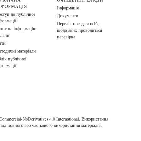
НФОРМАЦІЯ
Інформація
ступ до публічної
Документи
формації
Перелік посад та осіб,
пит на інформацію
щодо яких проводиться
нлайн
перевірка
іти
тодичні матеріали
лік публічної
формації
ommercial-NoDerivatives 4.0 International
. Використання
від повного або часткового використання матеріалів.