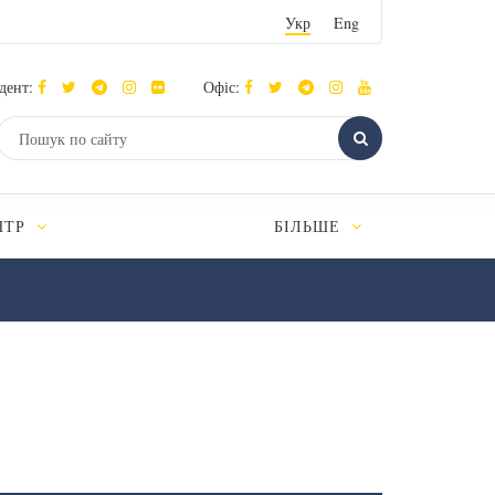
Укр
Eng
дент:
Офіс:
НТР
БІЛЬШЕ