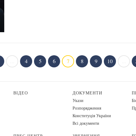
...
4
5
6
7
8
9
10
...
ВІДЕО
ДОКУМЕНТИ
П
Укази
Бі
Розпорядження
Пр
Конституція України
Всі документи
ПРЕС-ЦЕНТР
ЗВЕРНЕННЯ
П