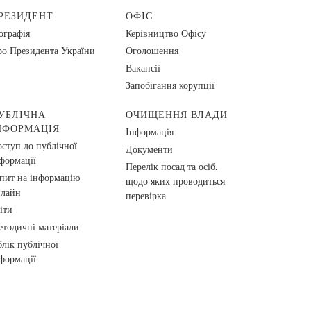
РЕЗИДЕНТ
ОФІС
ографія
Керівництво Офісу
о Президента України
Оголошення
Вакансії
Запобігання корупції
УБЛІЧНА
ОЧИЩЕННЯ ВЛАДИ
НФОРМАЦІЯ
Інформація
ступ до публічної
Документи
формації
Перелік посад та осіб,
пит на інформацію
щодо яких проводиться
нлайн
перевірка
іти
тодичні матеріали
лік публічної
формації