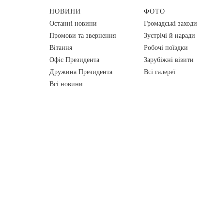
НОВИНИ
ФОТО
Останні новини
Громадські заходи
Промови та звернення
Зустрічі й наради
Вiтання
Робочі поїздки
Офіс Президента
Зарубіжні візити
Дружина Президента
Всі галереї
Всі новини