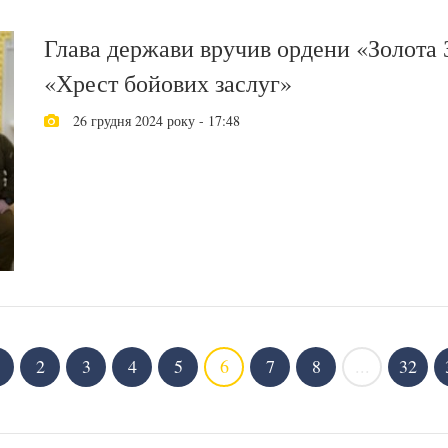
Глава держави вручив ордени «Золота 
«Хрест бойових заслуг»
26 грудня 2024 року - 17:48
2
3
4
5
6
7
8
...
32