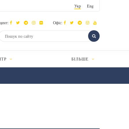
Укр
Eng
дент:
Офіс:
НТР
БІЛЬШЕ