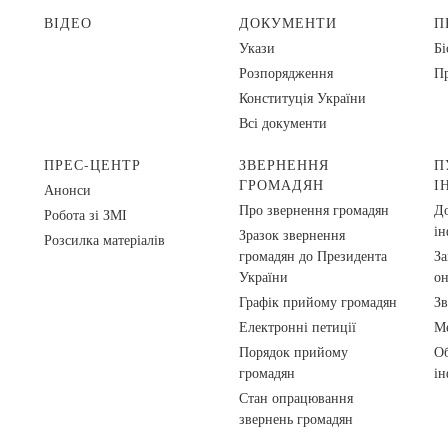
ВІДЕО
ДОКУМЕНТИ
П
Укази
Бі
Розпорядження
Пр
Конституція України
Всі документи
ПРЕС-ЦЕНТР
ЗВЕРНЕННЯ
П
ГРОМАДЯН
І
Анонси
Про звернення громадян
До
Робота зі ЗМІ
ін
Зразок звернення
Розсилка матеріалів
громадян до Президента
За
України
о
Графік прийому громадян
Зв
Електронні петиції
Ме
Порядок прийому
Об
громадян
ін
Стан опрацювання
звернень громадян