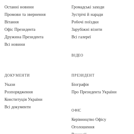
Останні новини
Громадські заходи
Промови та звернення
Зустрічі й наради
Вiтання
Робочі поїздки
Офіс Президента
Зарубіжні візити
Дружина Президента
Всі галереї
Всі новини
ВІДЕО
ДОКУМЕНТИ
ПРЕЗИДЕНТ
Укази
Біографія
Розпорядження
Про Президента України
Конституція України
Всі документи
ОФІС
Керівництво Офісу
Оголошення