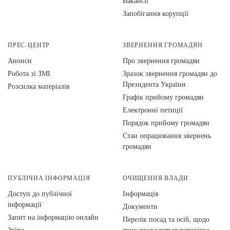
Вакансії
Запобігання корупції
ПРЕС-ЦЕНТР
ЗВЕРНЕННЯ ГРОМАДЯН
Анонси
Про звернення громадян
Робота зі ЗМІ
Зразок звернення громадян до
Президента України
Розсилка матеріалів
Графік прийому громадян
Електронні петиції
Порядок прийому громадян
Стан опрацювання звернень
громадян
ПУБЛІЧНА ІНФОРМАЦІЯ
ОЧИЩЕННЯ ВЛАДИ
Доступ до публічної
Інформація
інформації
Документи
Запит на інформацію онлайн
Перелік посад та осіб, щодо
Звіти
яких проводиться перевірка