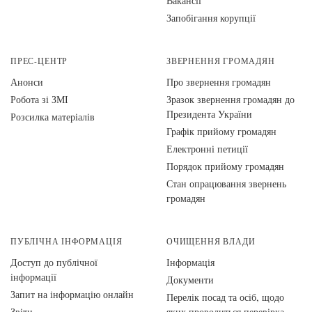
Вакансії
Запобігання корупції
ПРЕС-ЦЕНТР
ЗВЕРНЕННЯ ГРОМАДЯН
Анонси
Про звернення громадян
Робота зі ЗМІ
Зразок звернення громадян до
Президента України
Розсилка матеріалів
Графік прийому громадян
Електронні петиції
Порядок прийому громадян
Стан опрацювання звернень
громадян
ПУБЛІЧНА ІНФОРМАЦІЯ
ОЧИЩЕННЯ ВЛАДИ
Доступ до публічної
Інформація
інформації
Документи
Запит на інформацію онлайн
Перелік посад та осіб, щодо
Звіти
яких проводиться перевірка