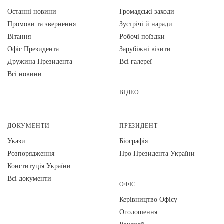
Останні новини
Громадські заходи
Промови та звернення
Зустрічі й наради
Вiтання
Робочі поїздки
Офіс Президента
Зарубіжні візити
Дружина Президента
Всі галереї
Всі новини
ВІДЕО
ДОКУМЕНТИ
ПРЕЗИДЕНТ
Укази
Біографія
Розпорядження
Про Президента України
Конституція України
Всі документи
ОФІС
Керівництво Офісу
Оголошення