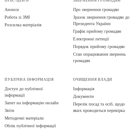
ПРЕС-ЦЕНТР
ЗВЕРНЕННЯ ГРОМАДЯН
Анонси
Про звернення громадян
Робота зі ЗМІ
Зразок звернення громадян до
Президента України
Розсилка матеріалів
Графік прийому громадян
Електронні петиції
Порядок прийому громадян
Стан опрацювання звернень
громадян
ПУБЛІЧНА ІНФОРМАЦІЯ
ОЧИЩЕННЯ ВЛАДИ
Доступ до публічної
Інформація
інформації
Документи
Запит на інформацію онлайн
Перелік посад та осіб, щодо
Звіти
яких проводиться перевірка
Методичні матеріали
Облік публічної інформації