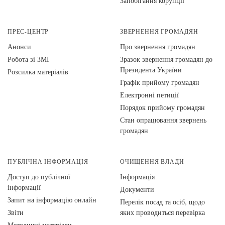
Запобігання корупції
ПРЕС-ЦЕНТР
ЗВЕРНЕННЯ ГРОМАДЯН
Анонси
Про звернення громадян
Робота зі ЗМІ
Зразок звернення громадян до
Президента України
Розсилка матеріалів
Графік прийому громадян
Електронні петиції
Порядок прийому громадян
Стан опрацювання звернень
громадян
ПУБЛІЧНА ІНФОРМАЦІЯ
ОЧИЩЕННЯ ВЛАДИ
Доступ до публічної
Інформація
інформації
Документи
Запит на інформацію онлайн
Перелік посад та осіб, щодо
Звіти
яких проводиться перевірка
Методичні матеріали