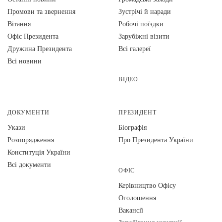
Промови та звернення
Зустрічі й наради
Вiтання
Робочі поїздки
Офіс Президента
Зарубіжні візити
Дружина Президента
Всі галереї
Всі новини
ВІДЕО
ДОКУМЕНТИ
ПРЕЗИДЕНТ
Укази
Біографія
Розпорядження
Про Президента України
Конституція України
Всі документи
ОФІС
Керівництво Офісу
Оголошення
Вакансії