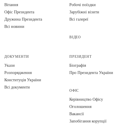
Вiтання
Робочі поїздки
Офіс Президента
Зарубіжні візити
Дружина Президента
Всі галереї
Всі новини
ВІДЕО
ДОКУМЕНТИ
ПРЕЗИДЕНТ
Укази
Біографія
Розпорядження
Про Президента України
Конституція України
Всі документи
ОФІС
Керівництво Офісу
Оголошення
Вакансії
Запобігання корупції