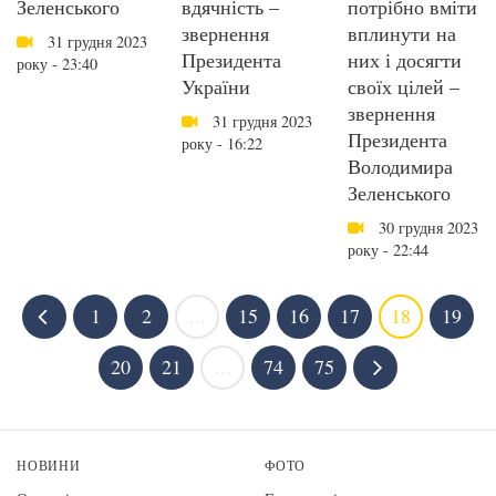
Зеленського
вдячність –
потрібно вміти
звернення
вплинути на
31 грудня 2023
Президента
них і досягти
року - 23:40
України
своїх цілей –
звернення
31 грудня 2023
Президента
року - 16:22
Володимира
Зеленського
30 грудня 2023
року - 22:44
1
2
...
15
16
17
18
19
20
21
...
74
75
НОВИНИ
ФОТО