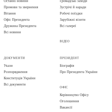
Останні новини
Громадські заходи
Промови та звернення
Зустрічі й наради
Вiтання
Робочі поїздки
Офіс Президента
Зарубіжні візити
Дружина Президента
Всі галереї
Всі новини
ВІДЕО
ДОКУМЕНТИ
ПРЕЗИДЕНТ
Укази
Біографія
Розпорядження
Про Президента України
Конституція України
Всі документи
ОФІС
Керівництво Офісу
Оголошення
Вакансії