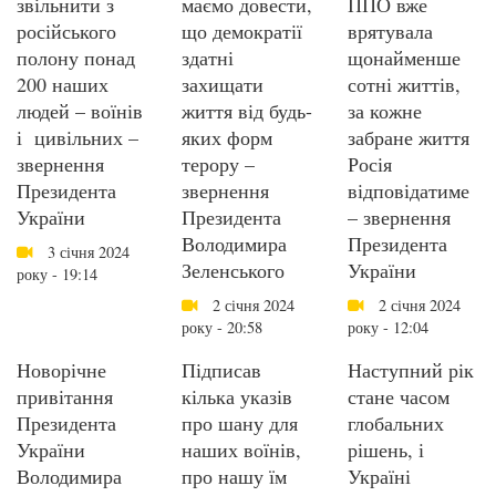
звільнити з
маємо довести,
ППО вже
російського
що демократії
врятувала
полону понад
здатні
щонайменше
200 наших
захищати
сотні життів,
людей – воїнів
життя від будь-
за кожне
і цивільних –
яких форм
забране життя
звернення
терору –
Росія
Президента
звернення
відповідатиме
України
Президента
– звернення
Володимира
Президента
3 січня 2024
Зеленського
України
року - 19:14
2 січня 2024
2 січня 2024
року - 20:58
року - 12:04
Новорічне
Підписав
Наступний рік
привітання
кілька указів
стане часом
Президента
про шану для
глобальних
України
наших воїнів,
рішень, і
Володимира
про нашу їм
Україні