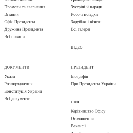
Промови та звернення
Зустрічі й наради
Вiтання
Робочі поїздки
Офіс Президента
Зарубіжні візити
Дружина Президента
Всі галереї
Всі новини
ВІДЕО
ДОКУМЕНТИ
ПРЕЗИДЕНТ
Укази
Біографія
Розпорядження
Про Президента України
Конституція України
Всі документи
ОФІС
Керівництво Офісу
Оголошення
Вакансії