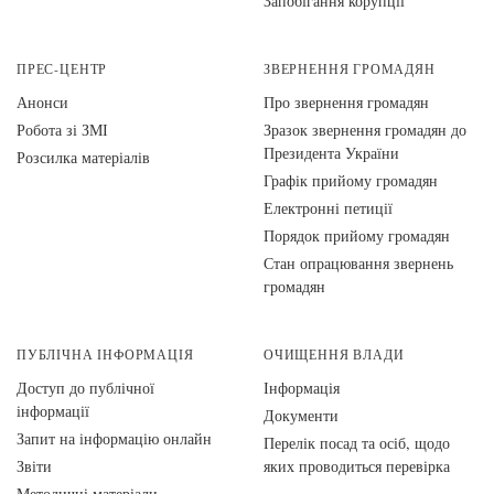
Запобігання корупції
ПРЕС-ЦЕНТР
ЗВЕРНЕННЯ ГРОМАДЯН
Анонси
Про звернення громадян
Робота зі ЗМІ
Зразок звернення громадян до
Президента України
Розсилка матеріалів
Графік прийому громадян
Електронні петиції
Порядок прийому громадян
Стан опрацювання звернень
громадян
ПУБЛІЧНА ІНФОРМАЦІЯ
ОЧИЩЕННЯ ВЛАДИ
Доступ до публічної
Інформація
інформації
Документи
Запит на інформацію онлайн
Перелік посад та осіб, щодо
Звіти
яких проводиться перевірка
Методичні матеріали