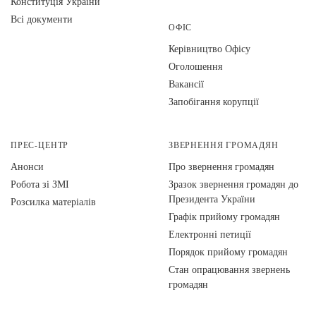
Конституція України
Всі документи
ОФІС
Керівництво Офісу
Оголошення
Вакансії
Запобігання корупції
ПРЕС-ЦЕНТР
ЗВЕРНЕННЯ ГРОМАДЯН
Анонси
Про звернення громадян
Робота зі ЗМІ
Зразок звернення громадян до
Президента України
Розсилка матеріалів
Графік прийому громадян
Електронні петиції
Порядок прийому громадян
Стан опрацювання звернень
громадян