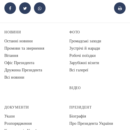
НОВИНИ
ФОТО
Останні новини
Громадські заходи
Промови та звернення
Зустрічі й наради
Вiтання
Робочі поїздки
Офіс Президента
Зарубіжні візити
Дружина Президента
Всі галереї
Всі новини
ВІДЕО
ДОКУМЕНТИ
ПРЕЗИДЕНТ
Укази
Біографія
Розпорядження
Про Президента України