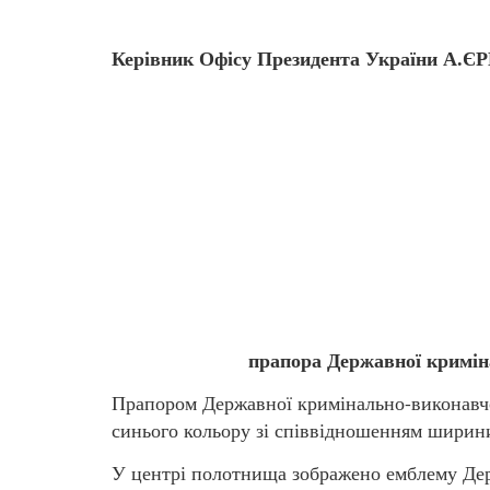
Керівник Офісу Президента України А.
прапора Державної кримін
Прапором Державної кримінально-виконавч
синього кольору зі співвідношенням ширини
У центрі полотнища зображено емблему Дер