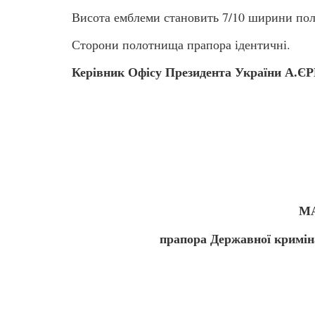
Висота емблеми становить 7/10 ширини по
Сторони полотнища прапора ідентичні.
Керівник Офісу Президента Україн
ЗАТ
М
прапора Державної кримін