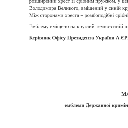
розширений хрест зі срібним пружком, у це
Володимира Великого, вміщений у синій кру
Між сторонами хреста – ромбоподібні срібні
Емблему вміщено на круглий темно-синій щ
Керівник Офісу Президента України 
ЗАТ
від 3
М
емблеми Державної кримін