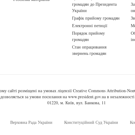
громадян до Президента
За
України
о
Графік прийому громадян
Зв
Електронні петиції
Ме
Порядок прийому
Об
громадян
ін
Стан опрацювання
звернень громадян
ому сайті розміщені на умовах ліцензії
Creative Commons Attribution-NonC
, дозволяється за умови посилання на
www.president.gov.ua
в незалежності 
01220, м. Київ, вул. Банкова, 11
Верховна Рада України
Конституційний Суд України
Ко