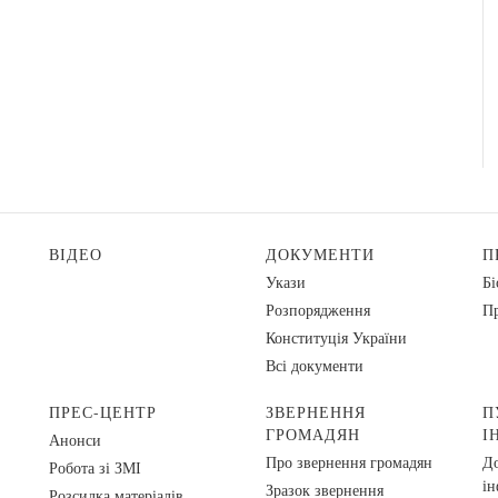
ВІДЕО
ДОКУМЕНТИ
П
Укази
Бі
Розпорядження
Пр
Конституція України
Всі документи
ПРЕС-ЦЕНТР
ЗВЕРНЕННЯ
П
ГРОМАДЯН
І
Анонси
Про звернення громадян
До
Робота зі ЗМІ
ін
Зразок звернення
Розсилка матеріалів