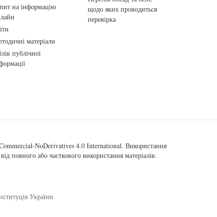
пит на інформацію
щодо яких проводиться
нлайн
перевірка
іти
тодичні матеріали
лік публічної
формації
ommercial-NoDerivatives 4.0 International
. Використання
від повного або часткового використання матеріалів.
нституція України