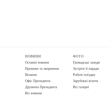
НОВИНИ
ФОТО
Останні новини
Громадські заходи
Промови та звернення
Зустрічі й наради
Вiтання
Робочі поїздки
Офіс Президента
Зарубіжні візити
Дружина Президента
Всі галереї
Всі новини