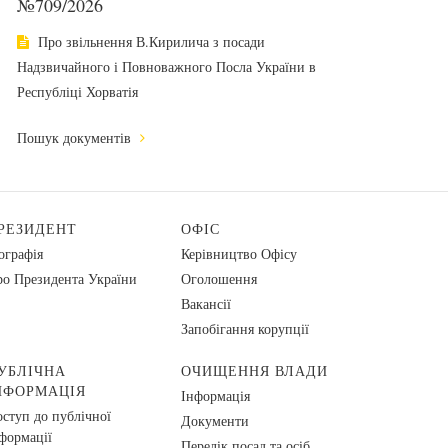
№709/2026
Про звільнення В.Кирилича з посади
Надзвичайного і Повноважного Посла України в
Республіці Хорватія
Пошук документів
РЕЗИДЕНТ
ОФІС
ографія
Керівництво Офісу
о Президента України
Оголошення
Вакансії
Запобігання корупції
УБЛІЧНА
ОЧИЩЕННЯ ВЛАДИ
НФОРМАЦІЯ
Інформація
ступ до публічної
Документи
формації
Перелік посад та осіб,