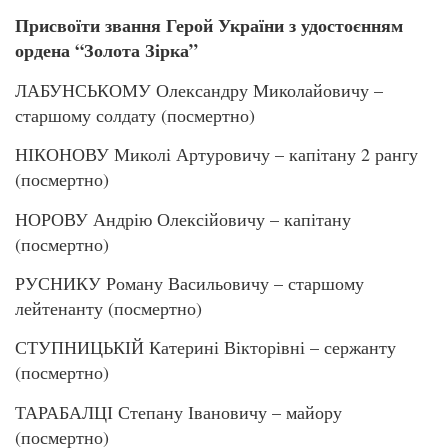
Присвоїти звання Герой України з удостоєнням
ордена “Золота Зірка”
ЛАБУНСЬКОМУ Олександру Миколайовичу –
старшому солдату (посмертно)
НІКОНОВУ Миколі Артуровичу – капітану 2 рангу
(посмертно)
НОРОВУ Андрію Олексійовичу – капітану
(посмертно)
РУСНИКУ Роману Васильовичу – старшому
лейтенанту (посмертно)
СТУПНИЦЬКІЙ Катерині Вікторівні – сержанту
(посмертно)
ТАРАБАЛЦІ Степану Івановичу – майору
(посмертно)