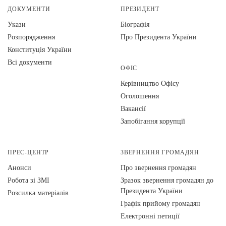
ДОКУМЕНТИ
ПРЕЗИДЕНТ
Укази
Біографія
Розпорядження
Про Президента України
Конституція України
Всі документи
ОФІС
Керівництво Офісу
Оголошення
Вакансії
Запобігання корупції
ПРЕС-ЦЕНТР
ЗВЕРНЕННЯ ГРОМАДЯН
Анонси
Про звернення громадян
Робота зі ЗМІ
Зразок звернення громадян до
Президента України
Розсилка матеріалів
Графік прийому громадян
Електронні петиції