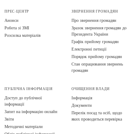
ПРЕС-ЦЕНТР
ЗВЕРНЕННЯ ГРОМАДЯН
Анонси
Про звернення громадян
Робота зі ЗМІ
Зразок звернення громадян до
Президента України
Розсилка матеріалів
Графік прийому громадян
Електронні петиції
Порядок прийому громадян
Стан опрацювання звернень
громадян
ПУБЛІЧНА ІНФОРМАЦІЯ
ОЧИЩЕННЯ ВЛАДИ
Доступ до публічної
Інформація
інформації
Документи
Запит на інформацію онлайн
Перелік посад та осіб, щодо
Звіти
яких проводиться перевірка
Методичні матеріали
Облік публічної інформації