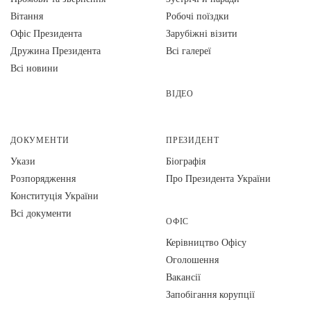
Вiтання
Робочі поїздки
Офіс Президента
Зарубіжні візити
Дружина Президента
Всі галереї
Всі новини
ВІДЕО
ДОКУМЕНТИ
ПРЕЗИДЕНТ
Укази
Біографія
Розпорядження
Про Президента України
Конституція України
Всі документи
ОФІС
Керівництво Офісу
Оголошення
Вакансії
Запобігання корупції