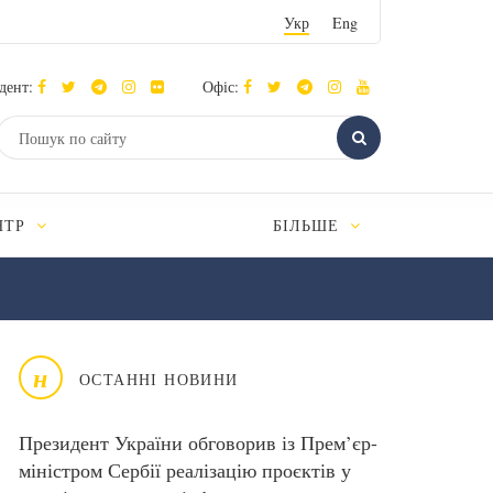
Укр
Eng
дент:
Офіс:
НТР
БІЛЬШЕ
н
ОСТАННІ НОВИНИ
Президент України обговорив із Прем’єр-
міністром Сербії реалізацію проєктів у