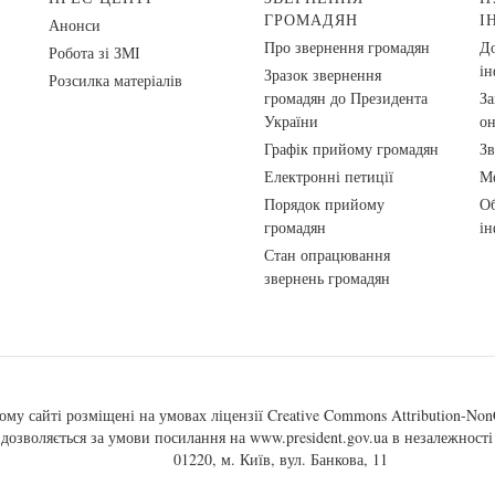
ГРОМАДЯН
І
Анонси
Про звернення громадян
До
Робота зі ЗМІ
ін
Зразок звернення
Розсилка матеріалів
громадян до Президента
За
України
о
Графік прийому громадян
Зв
Електронні петиції
Ме
Порядок прийому
Об
громадян
ін
Стан опрацювання
звернень громадян
ому сайті розміщені на умовах ліцензії
Creative Commons Attribution-NonC
, дозволяється за умови посилання на
www.president.gov.ua
в незалежності 
01220, м. Київ, вул. Банкова, 11