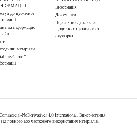
НФОРМАЦІЯ
Інформація
ступ до публічної
Документи
формації
Перелік посад та осіб,
пит на інформацію
щодо яких проводиться
нлайн
перевірка
іти
тодичні матеріали
лік публічної
формації
ommercial-NoDerivatives 4.0 International
. Використання
від повного або часткового використання матеріалів.