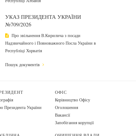
Республіці Албанія
УКАЗ ПРЕЗИДЕНТА УКРАЇНИ
№709/2026
Про звільнення В.Кирилича з посади
Надзвичайного і Повноважного Посла України в
Республіці Хорватія
Пошук документів
РЕЗИДЕНТ
ОФІС
ографія
Керівництво Офісу
о Президента України
Оголошення
Вакансії
Запобігання корупції
УБЛІЧНА
ОЧИЩЕННЯ ВЛАДИ