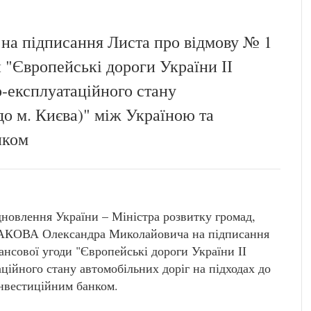
на підписання Листа про відмову № 1
 "Європейські дороги України ІІ
-експлуатаційного стану
до м. Києва)" між Україною та
нком
дновлення України – Міністра розвитку громад,
РАКОВА Олександра Миколайовича на підписання
ансової угоди "Європейські дороги України ІІ
ійного стану автомобільних доріг на підходах до
інвестиційним банком.