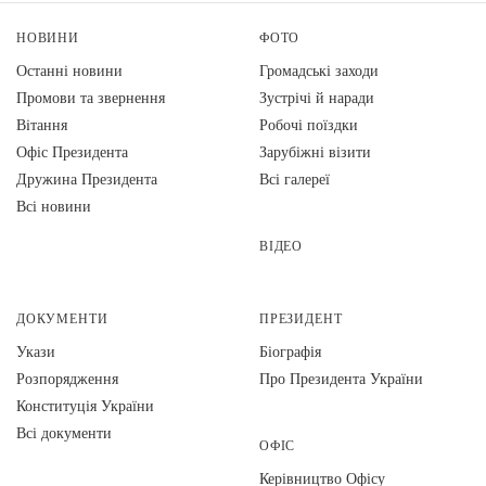
НОВИНИ
ФОТО
Останні новини
Громадські заходи
Промови та звернення
Зустрічі й наради
Вiтання
Робочі поїздки
Офіс Президента
Зарубіжні візити
Дружина Президента
Всі галереї
Всі новини
ВІДЕО
ДОКУМЕНТИ
ПРЕЗИДЕНТ
Укази
Біографія
Розпорядження
Про Президента України
Конституція України
Всі документи
ОФІС
Керівництво Офісу