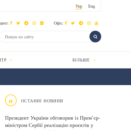
Укр
Eng
дент:
Офіс:
НТР
БІЛЬШЕ
н
ОСТАННІ НОВИНИ
Президент України обговорив із Прем’єр-
міністром Сербії реалізацію проєктів у