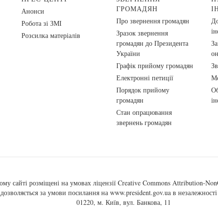
ГРОМАДЯН
І
Анонси
Про звернення громадян
До
Робота зі ЗМІ
ін
Зразок звернення
Розсилка матеріалів
громадян до Президента
За
України
о
Графік прийому громадян
Зв
Електронні петиції
Ме
Порядок прийому
Об
громадян
ін
Стан опрацювання
звернень громадян
ому сайті розміщені на умовах ліцензії
Creative Commons Attribution-NonC
, дозволяється за умови посилання на
www.president.gov.ua
в незалежності 
01220, м. Київ, вул. Банкова, 11