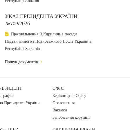
Республіці Албанія
УКАЗ ПРЕЗИДЕНТА УКРАЇНИ
№709/2026
Про звільнення В.Кирилича з посади
Надзвичайного і Повноважного Посла України в
Республіці Хорватія
Пошук документів
РЕЗИДЕНТ
ОФІС
ографія
Керівництво Офісу
о Президента України
Оголошення
Вакансії
Запобігання корупції
УБЛІЧНА
ОЧИЩЕННЯ ВЛАДИ