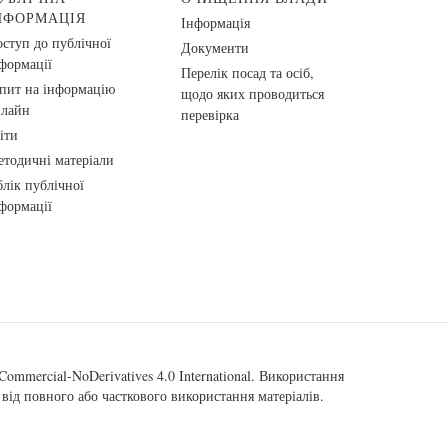
НФОРМАЦІЯ
Інформація
ступ до публічної
Документи
формації
Перелік посад та осіб,
пит на інформацію
щодо яких проводиться
нлайн
перевірка
іти
тодичні матеріали
лік публічної
формації
ommercial-NoDerivatives 4.0 International
. Використання
від повного або часткового використання матеріалів.