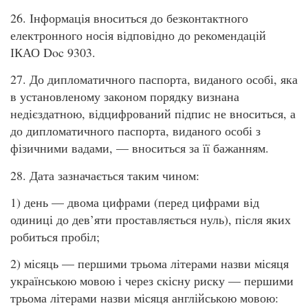
26. Інформація вноситься до безконтактного
електронного носія відповідно до рекомендацій
ІКАО Doc 9303.
27. До дипломатичного паспорта, виданого особі, яка
в установленому законом порядку визнана
недієздатною, відцифрований підпис не вноситься, а
до дипломатичного паспорта, виданого особі з
фізичними вадами, — вноситься за її бажанням.
28. Дата зазначається таким чином:
1) день — двома цифрами (перед цифрами від
одиниці до дев’яти проставляється нуль), після яких
робиться пробіл;
2) місяць — першими трьома літерами назви місяця
українською мовою і через скісну риску — першими
трьома літерами назви місяця англійською мовою: