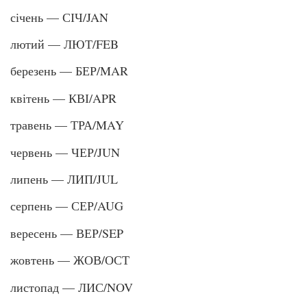
січень — СІЧ/JAN
лютий — ЛЮТ/FEB
березень — БЕР/MAR
квітень — КВІ/APR
травень — ТРА/MAY
червень — ЧЕР/JUN
липень — ЛИП/JUL
серпень — СЕР/AUG
вересень — ВЕР/SEP
жовтень — ЖОВ/ОСТ
листопад — ЛИС/NOV