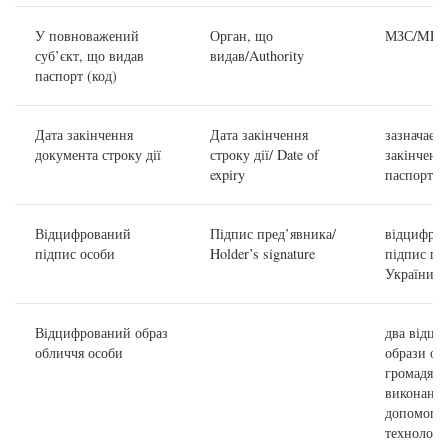
У повноважений
Орган, що
МЗС/MFA
суб’єкт, що видав
видав/Authority
паспорт (код)
Дата закінчення
Дата закінчення
зазначаєть
документа строку дії
строку дії/ Date of
закінчення
expiry
паспорта
Відцифрований
Підпис пред’явника/
відцифро
підпис особи
Holder’s signature
підпис гр
України
Відцифрований образ
два відци
обличчя особи
образи об
громадяни
виконані 
допомого
технологі