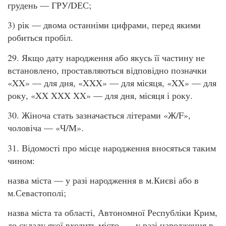
грудень — ГРУ/DЕС;
3) рік — двома останніми цифрами, перед якими
робиться пробіл.
29. Якщо дату народження або якусь її частину не
встановлено, проставляються відповідно позначки
«XX» — для дня, «XXX» — для місяця, «XX» — для
року, «XX XXX XX» — для дня, місяця і року.
30. Жіноча стать зазначається літерами «Ж/F»,
чоловіча — «Ч/М».
31. Відомості про місце народження вносяться таким
чином:
назва міста — у разі народження в м.Києві або в
м.Севастополі;
назва міста та області, Автономної Республіки Крим,
до складу якої входить місто, — у разі народження в