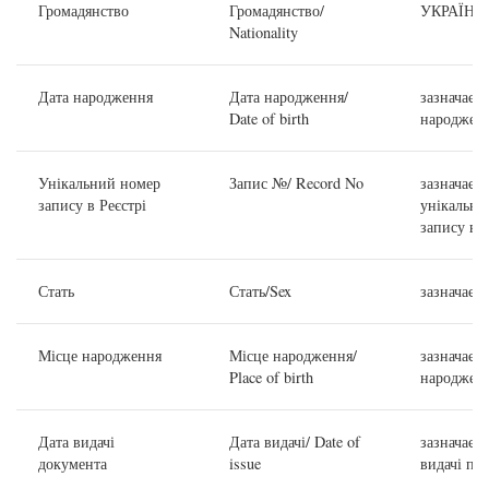
Громадянство
Громадянство/
УКРАЇНА
Nationality
Дата народження
Дата народження/
зазначаєть
Date of birth
народжен
Унікальний номер
Запис №/ Record No
зазначаєть
запису в Реєстрі
унікальни
запису в Р
Стать
Стать/Sex
зазначаєть
Місце народження
Місце народження/
зазначаєть
Place of birth
народжен
Дата видачі
Дата видачі/ Date of
зазначаєть
документа
issue
видачі па