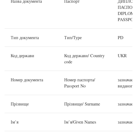
Назва документа
Паспорт
ДИПЛОМ
ПАСПОРТ
DIPLOMA
PASSPOR
Тип документа
Тип/Туре
PD
Код держави
Код держави/ Country
UKR
code
Номер документа
Номер паспорта/
зазначаєт
Passport No
виданого 
Прізвище
Прізвище/ Surname
зазначаєт
Ім’я
Ім’я/Given Names
зазначаєть