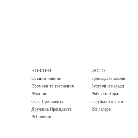
НОВИНИ
ФОТО
Останні новини
Громадські заходи
Промови та звернення
Зустрічі й наради
Вiтання
Робочі поїздки
Офіс Президента
Зарубіжні візити
Дружина Президента
Всі галереї
Всі новини