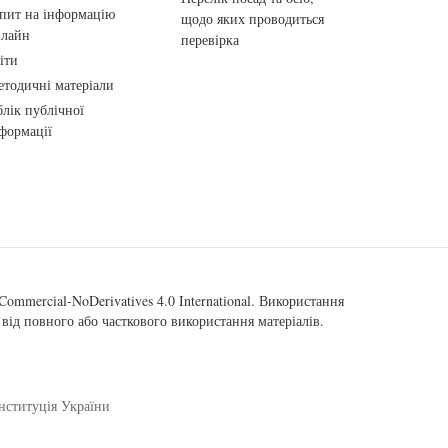
пит на інформацію
щодо яких проводиться
нлайн
перевірка
іти
тодичні матеріали
лік публічної
формації
ommercial-NoDerivatives 4.0 International
. Використання
від повного або часткового використання матеріалів.
нституція України