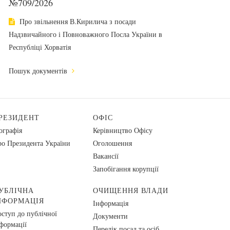
№709/2026
Про звільнення В.Кирилича з посади
Надзвичайного і Повноважного Посла України в
Республіці Хорватія
Пошук документів
РЕЗИДЕНТ
ОФІС
ографія
Керівництво Офісу
о Президента України
Оголошення
Вакансії
Запобігання корупції
УБЛІЧНА
ОЧИЩЕННЯ ВЛАДИ
НФОРМАЦІЯ
Інформація
ступ до публічної
Документи
формації
Перелік посад та осіб,