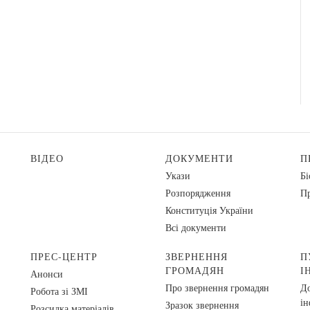
ВІДЕО
ДОКУМЕНТИ
П
Укази
Бі
Розпорядження
Пр
Конституція України
Всі документи
ПРЕС-ЦЕНТР
ЗВЕРНЕННЯ
П
ГРОМАДЯН
І
Анонси
Про звернення громадян
До
Робота зі ЗМІ
ін
Зразок звернення
Розсилка матеріалів