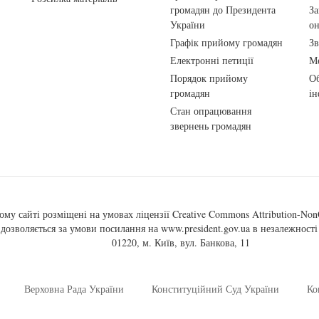
громадян до Президента
За
України
о
Графік прийому громадян
Зв
Електронні петиції
Ме
Порядок прийому
Об
громадян
ін
Стан опрацювання
звернень громадян
ому сайті розміщені на умовах ліцензії
Creative Commons Attribution-NonC
, дозволяється за умови посилання на
www.president.gov.ua
в незалежності 
01220, м. Київ, вул. Банкова, 11
Верховна Рада України
Конституційний Суд України
Ко