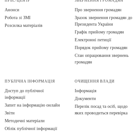
ПРЕС-ЦЕНТР
ЗВЕРНЕННЯ ГРОМАДЯН
Анонси
Про звернення громадян
Робота зі ЗМІ
Зразок звернення громадян до
Президента України
Розсилка матеріалів
Графік прийому громадян
Електронні петиції
Порядок прийому громадян
Стан опрацювання звернень
громадян
ПУБЛІЧНА ІНФОРМАЦІЯ
ОЧИЩЕННЯ ВЛАДИ
Доступ до публічної
Інформація
інформації
Документи
Запит на інформацію онлайн
Перелік посад та осіб, щодо
Звіти
яких проводиться перевірка
Методичні матеріали
Облік публічної інформації