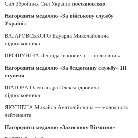
постановляю
Сил Збройних Сил України
:
Нагородити медаллю «За військову службу
Україні»
ВАГАРОВСЬКОГО Едуарда Миколайовича —
підполковника
ПРОШУНІНА Леоніда Івановича — полковника
Нагородити медаллю «За бездоганну службу» ІІІ
ступеня
ШАТОВА Олександра Олександровича —
підполковника
ЯКУШЕНА Михайла Анатолійовича — молодшого
лейтенанта
Нагородити медаллю «Захиснику Вітчизни»