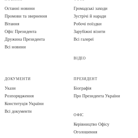
Останні новини
Громадські заходи
Промови та звернення
Зустрічі й наради
Вiтання
Робочі поїздки
Офіс Президента
Зарубіжні візити
Дружина Президента
Всі галереї
Всі новини
ВІДЕО
ДОКУМЕНТИ
ПРЕЗИДЕНТ
Укази
Біографія
Розпорядження
Про Президента України
Конституція України
Всі документи
ОФІС
Керівництво Офісу
Оголошення