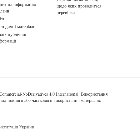
пит на інформацію
щодо яких проводиться
нлайн
перевірка
іти
тодичні матеріали
лік публічної
формації
ommercial-NoDerivatives 4.0 International
. Використання
від повного або часткового використання матеріалів.
нституція України