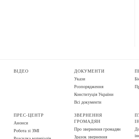
ВІДЕО
ДОКУМЕНТИ
П
Укази
Бі
Розпорядження
Пр
Конституція України
Всі документи
ПРЕС-ЦЕНТР
ЗВЕРНЕННЯ
П
ГРОМАДЯН
І
Анонси
Про звернення громадян
До
Робота зі ЗМІ
ін
Зразок звернення
Розсилка матеріалів