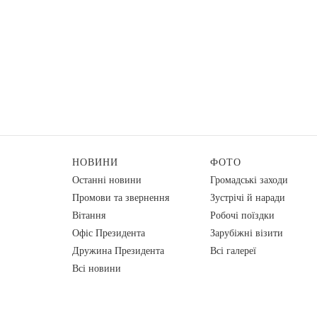
НОВИНИ
ФОТО
Останні новини
Громадські заходи
Промови та звернення
Зустрічі й наради
Вiтання
Робочі поїздки
Офіс Президента
Зарубіжні візити
Дружина Президента
Всі галереї
Всі новини