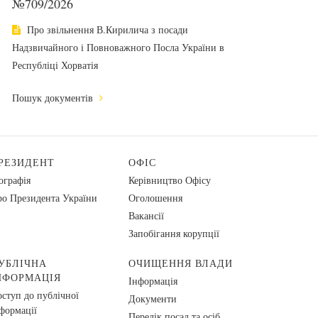
№709/2026
Про звільнення В.Кирилича з посади
Надзвичайного і Повноважного Посла України в
Республіці Хорватія
Пошук документів
РЕЗИДЕНТ
ОФІС
ографія
Керівництво Офісу
о Президента України
Оголошення
Вакансії
Запобігання корупції
УБЛІЧНА
ОЧИЩЕННЯ ВЛАДИ
НФОРМАЦІЯ
Інформація
ступ до публічної
Документи
формації
Перелік посад та осіб,