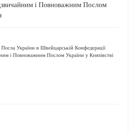
дзвичайним і Повноважним Послом
н
 Посла України в Швейцарській Конфедерації
им і Повноважним Послом України у Князівстві