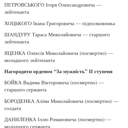
ПЕТРОВСЬКОГО Ігоря Олександровича —
лейтенанта
ХОЦЬКОГО Івана Григоровича — підполковника
ШАНДУРУ Тараса Миколайовича — старшого
лейтенанта
ЯЦЕНКА Олексія Миколайовича (посмертно) —
молодшого лейтенанта
Нагородити орденом “За мужність” ІІ ступеня
БОЙКА Вадима Вікторовича (посмертно) —
старшого сержанта
БОРОДЕНКА Аліма Миколайовича (посмертно) —
солдата
ДАНИЛЕНКА Іллю Романовича (посмертно) —
молодшого сержанта