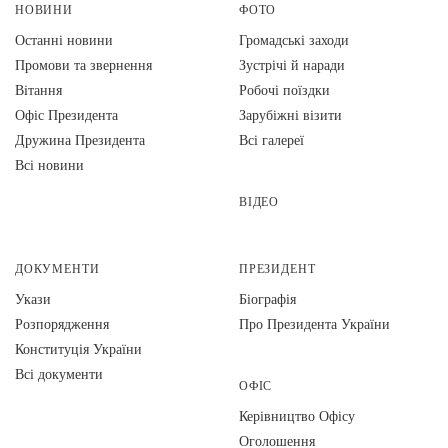
НОВИНИ
ФОТО
Останні новини
Громадські заходи
Промови та звернення
Зустрічі й наради
Вiтання
Робочі поїздки
Офіс Президента
Зарубіжні візити
Дружина Президента
Всі галереї
Всі новини
ВІДЕО
ДОКУМЕНТИ
ПРЕЗИДЕНТ
Укази
Біографія
Розпорядження
Про Президента України
Конституція України
Всі документи
ОФІС
Керівництво Офісу
Оголошення