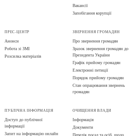
Вакансії
Запобігання корупції
ПРЕС-ЦЕНТР
ЗВЕРНЕННЯ ГРОМАДЯН
Анонси
Про звернення громадян
Робота зі ЗМІ
Зразок звернення громадян до
Президента України
Розсилка матеріалів
Графік прийому громадян
Електронні петиції
Порядок прийому громадян
Стан опрацювання звернень
громадян
ПУБЛІЧНА ІНФОРМАЦІЯ
ОЧИЩЕННЯ ВЛАДИ
Доступ до публічної
Інформація
інформації
Документи
Запит на інформацію онлайн
Перелік посад та осіб, щодо