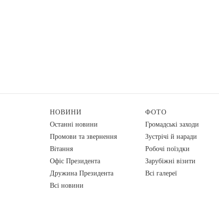
НОВИНИ
ФОТО
Останні новини
Громадські заходи
Промови та звернення
Зустрічі й наради
Вiтання
Робочі поїздки
Офіс Президента
Зарубіжні візити
Дружина Президента
Всі галереї
Всі новини