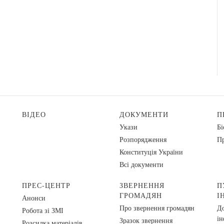
ВІДЕО
ДОКУМЕНТИ
П
Укази
Бі
Розпорядження
Пр
Конституція України
Всі документи
ПРЕС-ЦЕНТР
ЗВЕРНЕННЯ
П
ГРОМАДЯН
І
Анонси
Про звернення громадян
До
Робота зі ЗМІ
ін
Зразок звернення
Розсилка матеріалів