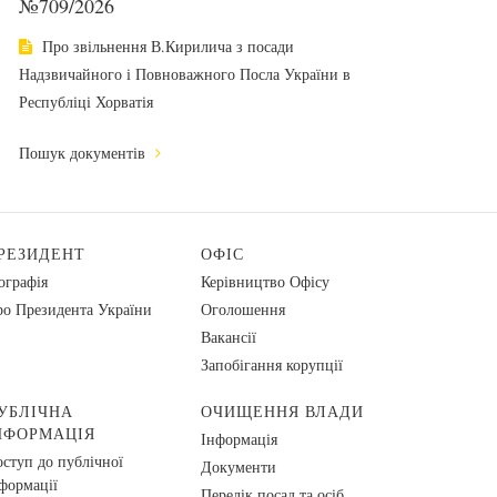
№709/2026
Про звільнення В.Кирилича з посади
Надзвичайного і Повноважного Посла України в
Республіці Хорватія
Пошук документів
РЕЗИДЕНТ
ОФІС
ографія
Керівництво Офісу
о Президента України
Оголошення
Вакансії
Запобігання корупції
УБЛІЧНА
ОЧИЩЕННЯ ВЛАДИ
НФОРМАЦІЯ
Інформація
ступ до публічної
Документи
формації
Перелік посад та осіб,