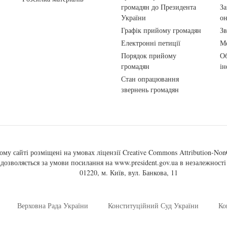
громадян до Президента
За
України
о
Графік прийому громадян
Зв
Електронні петиції
Ме
Порядок прийому
Об
громадян
ін
Стан опрацювання
звернень громадян
ому сайті розміщені на умовах ліцензії
Creative Commons Attribution-NonC
, дозволяється за умови посилання на
www.president.gov.ua
в незалежності 
01220, м. Київ, вул. Банкова, 11
Верховна Рада України
Конституційний Суд України
Ко