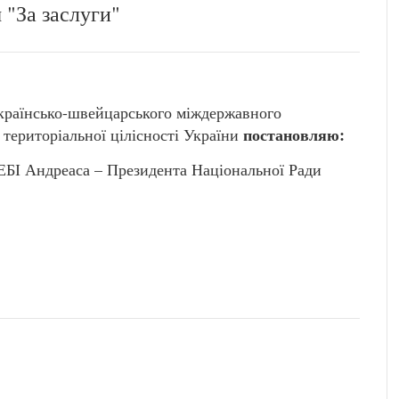
 "За заслуги"
українсько-швейцарського міждержавного
п
ост
а
новляю:
 територіальної цілісності України
 ЕБІ Андреаса – Президента Національної Ради