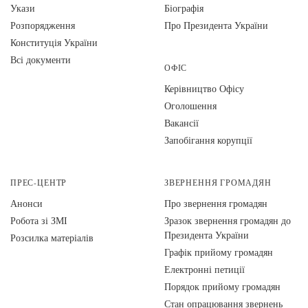
Укази
Біографія
Розпорядження
Про Президента України
Конституція України
Всі документи
ОФІС
Керівництво Офісу
Оголошення
Вакансії
Запобігання корупції
ПРЕС-ЦЕНТР
ЗВЕРНЕННЯ ГРОМАДЯН
Анонси
Про звернення громадян
Робота зі ЗМІ
Зразок звернення громадян до
Президента України
Розсилка матеріалів
Графік прийому громадян
Електронні петиції
Порядок прийому громадян
Стан опрацювання звернень