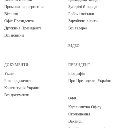
Промови та звернення
Зустрічі й наради
Вiтання
Робочі поїздки
Офіс Президента
Зарубіжні візити
Дружина Президента
Всі галереї
Всі новини
ВІДЕО
ДОКУМЕНТИ
ПРЕЗИДЕНТ
Укази
Біографія
Розпорядження
Про Президента України
Конституція України
Всі документи
ОФІС
Керівництво Офісу
Оголошення
Вакансії