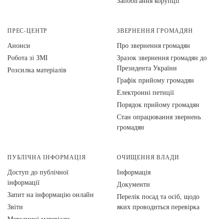
Запобігання корупції
ПРЕС-ЦЕНТР
ЗВЕРНЕННЯ ГРОМАДЯН
Анонси
Про звернення громадян
Робота зі ЗМІ
Зразок звернення громадян до
Президента України
Розсилка матеріалів
Графік прийому громадян
Електронні петиції
Порядок прийому громадян
Стан опрацювання звернень
громадян
ПУБЛІЧНА ІНФОРМАЦІЯ
ОЧИЩЕННЯ ВЛАДИ
Доступ до публічної
Інформація
інформації
Документи
Запит на інформацію онлайн
Перелік посад та осіб, щодо
Звіти
яких проводиться перевірка
Методичні матеріали