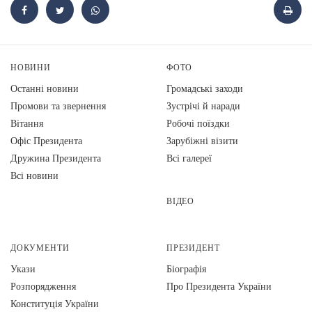
НОВИНИ
ФОТО
Останні новини
Громадські заходи
Промови та звернення
Зустрічі й наради
Вiтання
Робочі поїздки
Офіс Президента
Зарубіжні візити
Дружина Президента
Всі галереї
Всі новини
ВІДЕО
ДОКУМЕНТИ
ПРЕЗИДЕНТ
Укази
Біографія
Розпорядження
Про Президента України
Конституція України