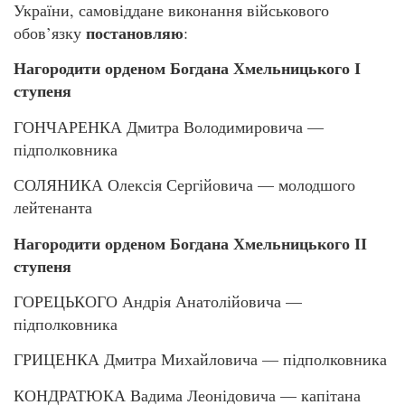
України, самовіддане виконання військового
постановляю
обов’язку
:
Нагородити орденом Богдана Хмельницького І
ступеня
ГОНЧАРЕНКА Дмитра Володимировича —
підполковника
СОЛЯНИКА Олексія Сергійовича — молодшого
лейтенанта
Нагородити орденом Богдана Хмельницького ІІ
ступеня
ГОРЕЦЬКОГО Андрія Анатолійовича —
підполковника
ГРИЦЕНКА Дмитра Михайловича — підполковника
КОНДРАТЮКА Вадима Леонідовича — капітана