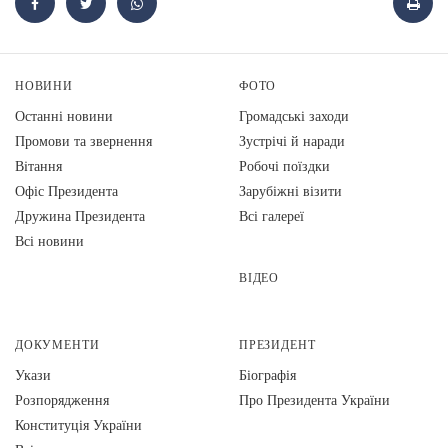
НОВИНИ
ФОТО
Останні новини
Громадські заходи
Промови та звернення
Зустрічі й наради
Вiтання
Робочі поїздки
Офіс Президента
Зарубіжні візити
Дружина Президента
Всі галереї
Всі новини
ВІДЕО
ДОКУМЕНТИ
ПРЕЗИДЕНТ
Укази
Біографія
Розпорядження
Про Президента України
Конституція України