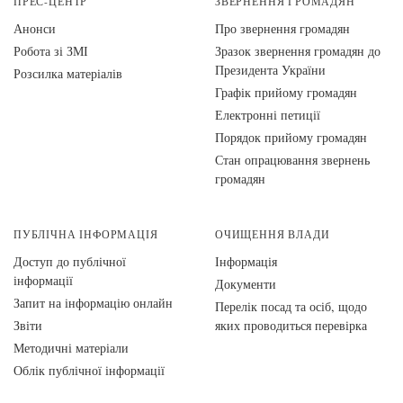
ПРЕС-ЦЕНТР
ЗВЕРНЕННЯ ГРОМАДЯН
Анонси
Про звернення громадян
Робота зі ЗМІ
Зразок звернення громадян до
Президента України
Розсилка матеріалів
Графік прийому громадян
Електронні петиції
Порядок прийому громадян
Стан опрацювання звернень
громадян
ПУБЛІЧНА ІНФОРМАЦІЯ
ОЧИЩЕННЯ ВЛАДИ
Доступ до публічної
Інформація
інформації
Документи
Запит на інформацію онлайн
Перелік посад та осіб, щодо
Звіти
яких проводиться перевірка
Методичні матеріали
Облік публічної інформації