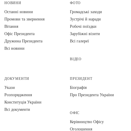
НОВИНИ
ФОТО
Останні новини
Громадські заходи
Промови та звернення
Зустрічі й наради
Вiтання
Робочі поїздки
Офіс Президента
Зарубіжні візити
Дружина Президента
Всі галереї
Всі новини
ВІДЕО
ДОКУМЕНТИ
ПРЕЗИДЕНТ
Укази
Біографія
Розпорядження
Про Президента України
Конституція України
Всі документи
ОФІС
Керівництво Офісу
Оголошення