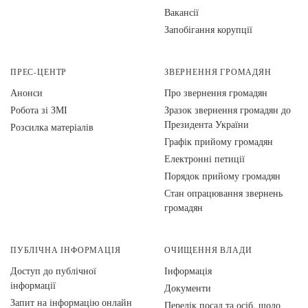
Вакансії
Запобігання корупції
ПРЕС-ЦЕНТР
ЗВЕРНЕННЯ ГРОМАДЯН
Анонси
Про звернення громадян
Робота зі ЗМІ
Зразок звернення громадян до
Президента України
Розсилка матеріалів
Графік прийому громадян
Електронні петиції
Порядок прийому громадян
Стан опрацювання звернень
громадян
ПУБЛІЧНА ІНФОРМАЦІЯ
ОЧИЩЕННЯ ВЛАДИ
Доступ до публічної
Інформація
інформації
Документи
Запит на інформацію онлайн
Перелік посад та осіб, щодо