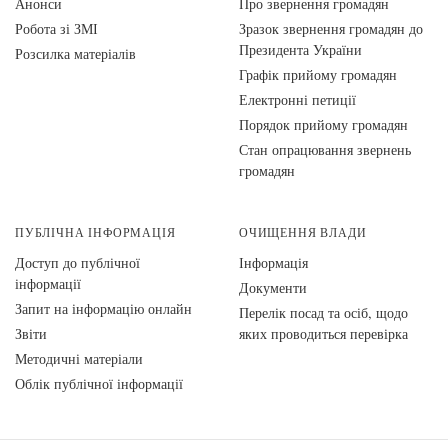
Анонси
Про звернення громадян
Робота зі ЗМІ
Зразок звернення громадян до
Президента України
Розсилка матеріалів
Графік прийому громадян
Електронні петиції
Порядок прийому громадян
Стан опрацювання звернень
громадян
ПУБЛІЧНА ІНФОРМАЦІЯ
ОЧИЩЕННЯ ВЛАДИ
Доступ до публічної
Інформація
інформації
Документи
Запит на інформацію онлайн
Перелік посад та осіб, щодо
Звіти
яких проводиться перевірка
Методичні матеріали
Облік публічної інформації