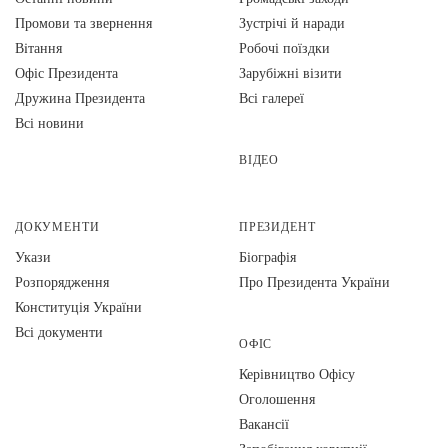
Промови та звернення
Зустрічі й наради
Вiтання
Робочі поїздки
Офіс Президента
Зарубіжні візити
Дружина Президента
Всі галереї
Всі новини
ВІДЕО
ДОКУМЕНТИ
ПРЕЗИДЕНТ
Укази
Біографія
Розпорядження
Про Президента України
Конституція України
Всі документи
ОФІС
Керівництво Офісу
Оголошення
Вакансії