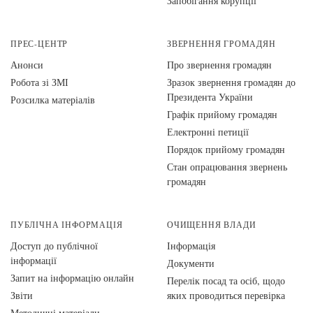
Запобігання корупції
ПРЕС-ЦЕНТР
ЗВЕРНЕННЯ ГРОМАДЯН
Анонси
Про звернення громадян
Робота зі ЗМІ
Зразок звернення громадян до
Президента України
Розсилка матеріалів
Графік прийому громадян
Електронні петиції
Порядок прийому громадян
Стан опрацювання звернень
громадян
ПУБЛІЧНА ІНФОРМАЦІЯ
ОЧИЩЕННЯ ВЛАДИ
Доступ до публічної
Інформація
інформації
Документи
Запит на інформацію онлайн
Перелік посад та осіб, щодо
Звіти
яких проводиться перевірка
Методичні матеріали