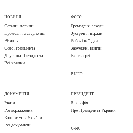
НОВИНИ
ФОТО
Останні новини
Громадські заходи
Промови та звернення
Зустрічі й наради
Вiтання
Робочі поїздки
Офіс Президента
Зарубіжні візити
Дружина Президента
Всі галереї
Всі новини
ВІДЕО
ДОКУМЕНТИ
ПРЕЗИДЕНТ
Укази
Біографія
Розпорядження
Про Президента України
Конституція України
Всі документи
ОФІС