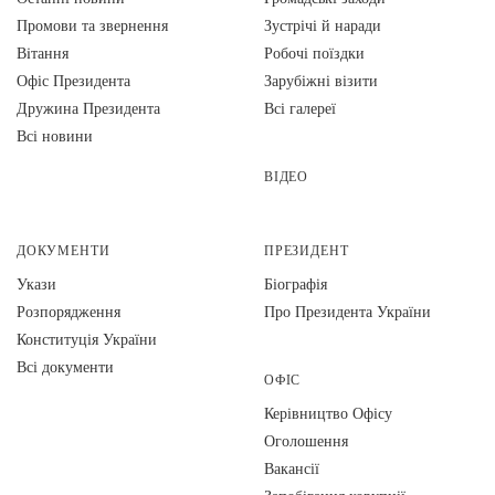
Промови та звернення
Зустрічі й наради
Вiтання
Робочі поїздки
Офіс Президента
Зарубіжні візити
Дружина Президента
Всі галереї
Всі новини
ВІДЕО
ДОКУМЕНТИ
ПРЕЗИДЕНТ
Укази
Біографія
Розпорядження
Про Президента України
Конституція України
Всі документи
ОФІС
Керівництво Офісу
Оголошення
Вакансії