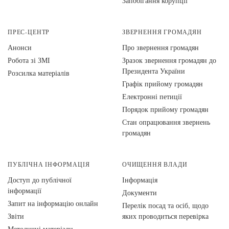
Запобігання корупції
ПРЕС-ЦЕНТР
ЗВЕРНЕННЯ ГРОМАДЯН
Анонси
Про звернення громадян
Робота зі ЗМІ
Зразок звернення громадян до
Президента України
Розсилка матеріалів
Графік прийому громадян
Електронні петиції
Порядок прийому громадян
Стан опрацювання звернень
громадян
ПУБЛІЧНА ІНФОРМАЦІЯ
ОЧИЩЕННЯ ВЛАДИ
Доступ до публічної
Інформація
інформації
Документи
Запит на інформацію онлайн
Перелік посад та осіб, щодо
Звіти
яких проводиться перевірка
Методичні матеріали