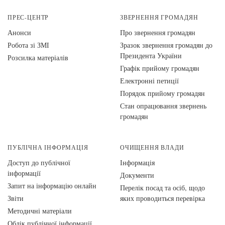
ПРЕС-ЦЕНТР
ЗВЕРНЕННЯ ГРОМАДЯН
Анонси
Про звернення громадян
Робота зі ЗМІ
Зразок звернення громадян до
Президента України
Розсилка матеріалів
Графік прийому громадян
Електронні петиції
Порядок прийому громадян
Стан опрацювання звернень
громадян
ПУБЛІЧНА ІНФОРМАЦІЯ
ОЧИЩЕННЯ ВЛАДИ
Доступ до публічної
Інформація
інформації
Документи
Запит на інформацію онлайн
Перелік посад та осіб, щодо
Звіти
яких проводиться перевірка
Методичні матеріали
Облік публічної інформації