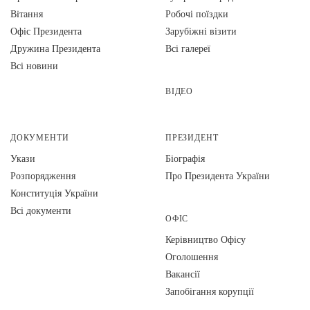
Вiтання
Робочі поїздки
Офіс Президента
Зарубіжні візити
Дружина Президента
Всі галереї
Всі новини
ВІДЕО
ДОКУМЕНТИ
ПРЕЗИДЕНТ
Укази
Біографія
Розпорядження
Про Президента України
Конституція України
Всі документи
ОФІС
Керівництво Офісу
Оголошення
Вакансії
Запобігання корупції