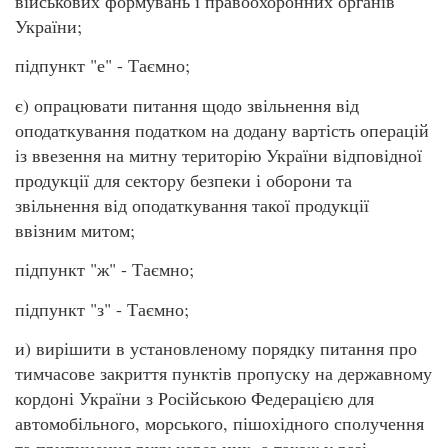
військових формувань і правоохоронних органів
України;
підпункт "е" - Таємно;
є) опрацювати питання щодо звільнення від
оподаткування податком на додану вартість операцій
із ввезення на митну територію України відповідної
продукції для сектору безпеки і оборони та
звільнення від оподаткування такої продукції
ввізним митом;
підпункт "ж" - Таємно;
підпункт "з" - Таємно;
и) вирішити в установленому порядку питання про
тимчасове закриття пунктів пропуску на державному
кордоні України з Російською Федерацією для
автомобільного, морського, пішохідного сполучення
та припинення руху через них, а також у разі