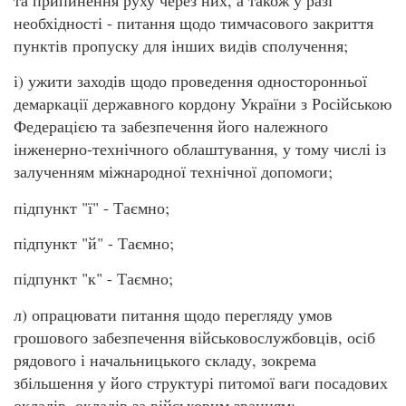
необхідності - питання щодо тимчасового закриття
пунктів пропуску для інших видів сполучення;
і) ужити заходів щодо проведення односторонньої
демаркації державного кордону України з Російською
Федерацією та забезпечення його належного
інженерно-технічного облаштування, у тому числі із
залученням міжнародної технічної допомоги;
підпункт "ї" - Таємно;
підпункт "й" - Таємно;
підпункт "к" - Таємно;
л) опрацювати питання щодо перегляду умов
грошового забезпечення військовослужбовців, осіб
рядового і начальницького складу, зокрема
збільшення у його структурі питомої ваги посадових
окладів, окладів за військовим званням;