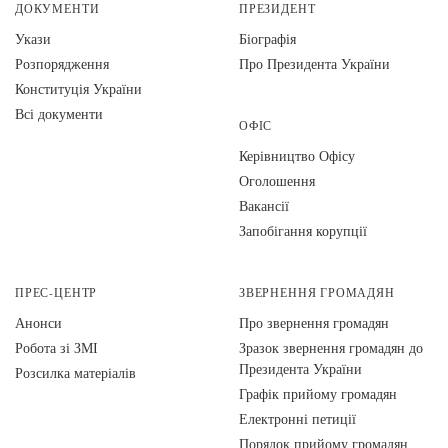
ДОКУМЕНТИ
ПРЕЗИДЕНТ
Укази
Біографія
Розпорядження
Про Президента України
Конституція України
Всі документи
ОФІС
Керівництво Офісу
Оголошення
Вакансії
Запобігання корупції
ПРЕС-ЦЕНТР
ЗВЕРНЕННЯ ГРОМАДЯН
Анонси
Про звернення громадян
Робота зі ЗМІ
Зразок звернення громадян до
Президента України
Розсилка матеріалів
Графік прийому громадян
Електронні петиції
Порядок прийому громадян