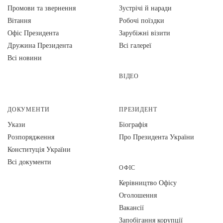
Промови та звернення
Зустрічі й наради
Вiтання
Робочі поїздки
Офіс Президента
Зарубіжні візити
Дружина Президента
Всі галереї
Всі новини
ВІДЕО
ДОКУМЕНТИ
ПРЕЗИДЕНТ
Укази
Біографія
Розпорядження
Про Президента України
Конституція України
Всі документи
ОФІС
Керівництво Офісу
Оголошення
Вакансії
Запобігання корупції