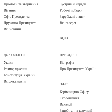
Промови та звернення
Зустрічі й наради
Вiтання
Робочі поїздки
Офіс Президента
Зарубіжні візити
Дружина Президента
Всі галереї
Всі новини
ВІДЕО
ДОКУМЕНТИ
ПРЕЗИДЕНТ
Укази
Біографія
Розпорядження
Про Президента України
Конституція України
Всі документи
ОФІС
Керівництво Офісу
Оголошення
Вакансії
Запобігання корупції