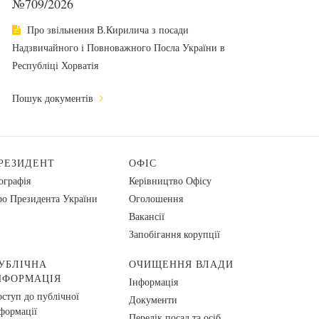
№709/2026
Про звільнення В.Кирилича з посади
Надзвичайного і Повноважного Посла України в
Республіці Хорватія
Пошук документів
РЕЗИДЕНТ
ОФІС
ографія
Керівництво Офісу
о Президента України
Оголошення
Вакансії
Запобігання корупції
УБЛІЧНА
ОЧИЩЕННЯ ВЛАДИ
НФОРМАЦІЯ
Інформація
ступ до публічної
Документи
формації
Перелік посад та осіб,