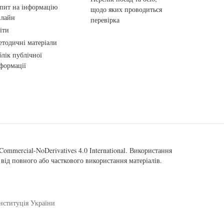
пит на інформацію
щодо яких проводиться
нлайн
перевірка
іти
тодичні матеріали
лік публічної
формації
ommercial-NoDerivatives 4.0 International
. Використання
від повного або часткового використання матеріалів.
нституція України