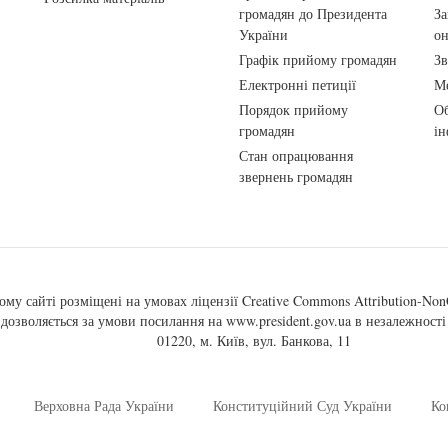
громадян до Президента
За
України
о
Графік прийому громадян
Зв
Електронні петиції
Ме
Порядок прийому
Об
громадян
ін
Стан опрацювання
звернень громадян
ому сайті розміщені на умовах ліцензії
Creative Commons Attribution-NonC
, дозволяється за умови посилання на
www.president.gov.ua
в незалежності 
01220, м. Київ, вул. Банкова, 11
Верховна Рада України
Конституційний Суд України
Ко