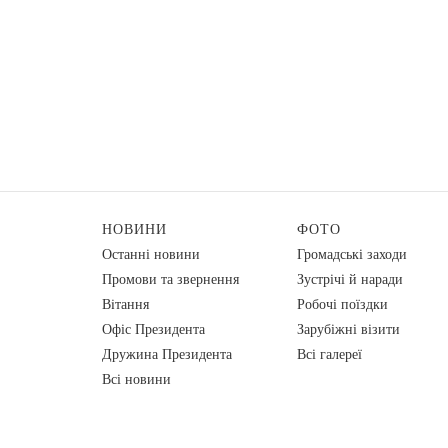
НОВИНИ
ФОТО
Останні новини
Громадські заходи
Промови та звернення
Зустрічі й наради
Вiтання
Робочі поїздки
Офіс Президента
Зарубіжні візити
Дружина Президента
Всі галереї
Всі новини