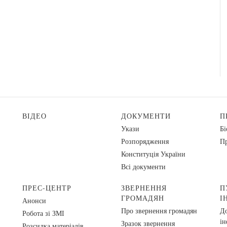
ВІДЕО
ДОКУМЕНТИ
П
Укази
Бі
Розпорядження
Пр
Конституція України
Всі документи
ПРЕС-ЦЕНТР
ЗВЕРНЕННЯ
П
ГРОМАДЯН
І
Анонси
Про звернення громадян
До
Робота зі ЗМІ
ін
Зразок звернення
Розсилка матеріалів