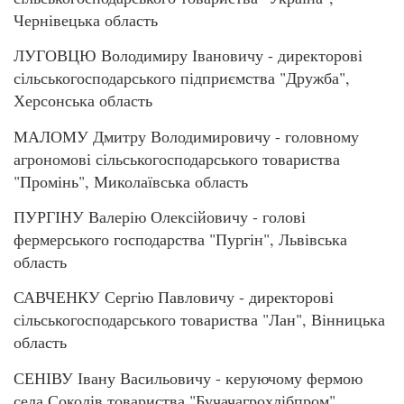
Чернівецька область
ЛУГОВЦЮ Володимиру Івановичу - директорові
сільськогосподарського підприємства "Дружба",
Херсонська область
МАЛОМУ Дмитру Володимировичу - головному
агрономові сільськогосподарського товариства
"Промінь", Миколаївська область
ПУРГІНУ Валерію Олексійовичу - голові
фермерського господарства "Пургін", Львівська
область
САВЧЕНКУ Сергію Павловичу - директорові
сільськогосподарського товариства "Лан", Вінницька
область
СЕНІВУ Івану Васильовичу - керуючому фермою
села Соколів товариства "Бучачагрохлібпром",