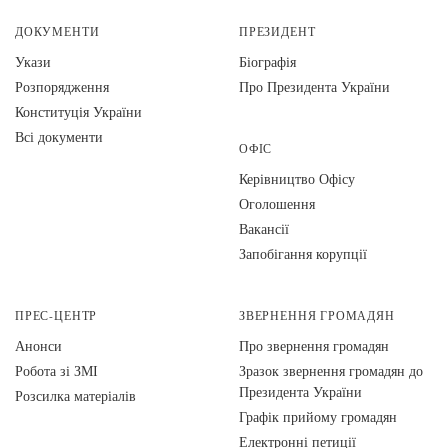
ДОКУМЕНТИ
ПРЕЗИДЕНТ
Укази
Біографія
Розпорядження
Про Президента України
Конституція України
Всі документи
ОФІС
Керівництво Офісу
Оголошення
Вакансії
Запобігання корупції
ПРЕС-ЦЕНТР
ЗВЕРНЕННЯ ГРОМАДЯН
Анонси
Про звернення громадян
Робота зі ЗМІ
Зразок звернення громадян до
Президента України
Розсилка матеріалів
Графік прийому громадян
Електронні петиції