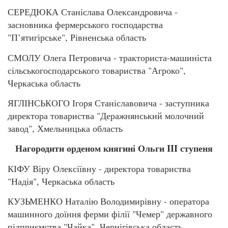
СЕРЕДЮКА Станіслава Олександровича -
засновника фермерського господарства
"П’ятигірське", Рівненська область
СМОЛУ Олега Петровича - тракториста-машиніста
сільськогосподарського товариства "Агроко",
Черкаська область
ЯГЛІНСЬКОГО Ігоря Станіславовича - заступника
директора товариства "Деражнянський молочний
завод", Хмельницька область
Нагородити орденом княгині Ольги III ступеня
КІФУ Віру Олексіївну - директора товариства
"Надія", Черкаська область
КУЗЬМЕНКО Наталію Володимирівну - оператора
машинного доїння ферми філії "Чемер" державного
підприємства "Чайка", Чернігівська область