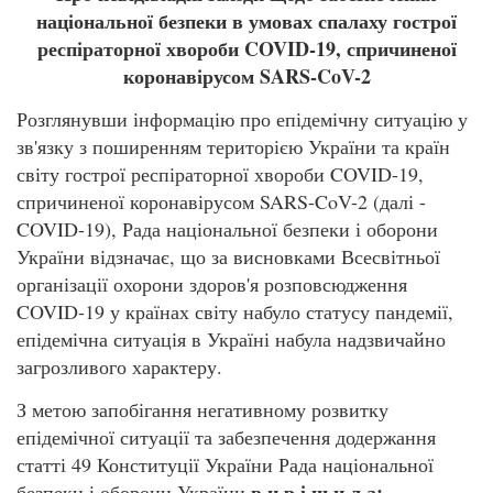
національної безпеки в умовах спалаху гострої
респіраторної хвороби
COVID-19, спричиненої
коронавірусом
SARS-
CoV-2
Розглянувши інформацію про епідемічну ситуацію у
зв'язку з поширенням територією України та країн
світу гострої респіраторної хвороби COVID-19,
спричиненої коронавірусом SARS-CoV-2 (далі -
COVID-19), Рада національної безпеки і оборони
України відзначає, що за висновками Всесвітньої
організації охорони здоров'я розповсюдження
COVID-19 у країнах світу набуло статусу пандемії,
епідемічна ситуація в Україні набула надзвичайно
загрозливого характеру.
З метою запобігання негативному розвитку
епідемічної ситуації та забезпечення додержання
статті 49 Конституції України Рада національної
в и р і ш и л а:
безпеки і оборони України