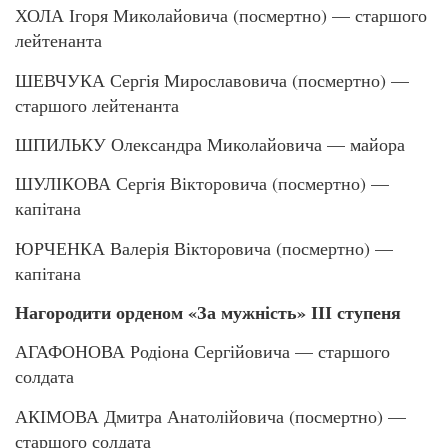
ХОЛА Ігоря Миколайовича (посмертно) — старшого
лейтенанта
ШЕВЧУКА Сергія Мирославовича (посмертно) —
старшого лейтенанта
ШПИЛЬКУ Олександра Миколайовича — майора
ШУЛІКОВА Сергія Вікторовича (посмертно) —
капітана
ЮРЧЕНКА Валерія Вікторовича (посмертно) —
капітана
Нагородити орденом «За мужність» ІІІ ступеня
АГАФОНОВА Родіона Сергійовича — старшого
солдата
АКІМОВА Дмитра Анатолійовича (посмертно) —
старшого солдата