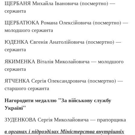
ЩЕРБАНЯ Михайла Івановича (посмертно) —
сержанта
ЩЕРБАТЮКА Романа Олексійовича (посмертно) —
молодшого сержанта
ЮДЕНКА Євгенія Анатолійовича (посмертно) —
сержанта
ЯКИМЕНКА Віталія Миколайовича — молодшого
сержанта
ЯТЧЕНКА Сергія Олександровича (посмертно) —
старшого сержанта
Нагородити медаллю "За військову службу
Україні"
ЗУДЕНКОВА Сергія Миколайовича — прапорщика
в органах і підрозділах Міністерства внутрішніх