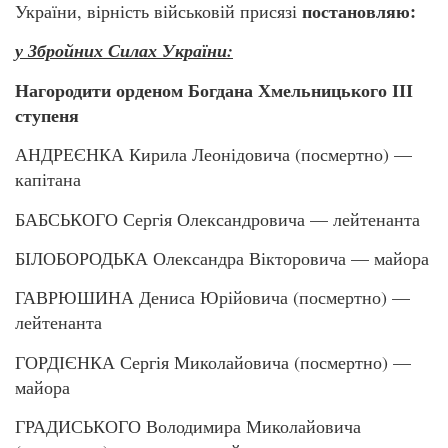
постановляю:
України, вірність військовій присязі
у Збройних Силах України:
Нагородити орденом Богдана Хмельницького ІІІ
ступеня
АНДРЕЄНКА Кирила Леонідовича (посмертно) —
капітана
БАБСЬКОГО Сергія Олександровича — лейтенанта
БІЛОБОРОДЬКА Олександра Вікторовича — майора
ГАВРЮШИНА Дениса Юрійовича (посмертно) —
лейтенанта
ГОРДІЄНКА Сергія Миколайовича (посмертно) —
майора
ГРАДИСЬКОГО Володимира Миколайовича