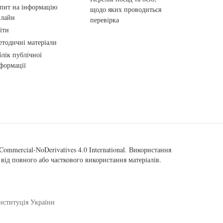
пит на інформацію
щодо яких проводиться
нлайн
перевірка
іти
тодичні матеріали
лік публічної
формації
ommercial-NoDerivatives 4.0 International
. Використання
від повного або часткового використання матеріалів.
нституція України