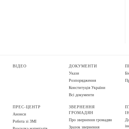
ВІДЕО
ДОКУМЕНТИ
П
Укази
Бі
Розпорядження
Пр
Конституція України
Всі документи
ПРЕС-ЦЕНТР
ЗВЕРНЕННЯ
П
ГРОМАДЯН
І
Анонси
Про звернення громадян
До
Робота зі ЗМІ
ін
Зразок звернення
Розсилка матеріалів