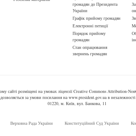
громадян до Президента
За
України
о
Графік прийому громадян
Зв
Електронні петиції
Ме
Порядок прийому
Об
громадян
ін
Стан опрацювання
звернень громадян
ому сайті розміщені на умовах ліцензії
Creative Commons Attribution-NonC
, дозволяється за умови посилання на
www.president.gov.ua
в незалежності 
01220, м. Київ, вул. Банкова, 11
Верховна Рада України
Конституційний Суд України
Ко