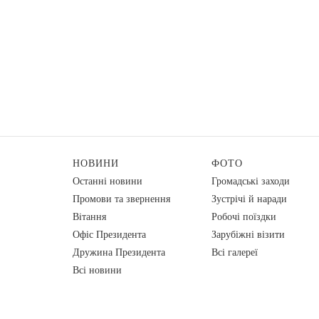
НОВИНИ
ФОТО
Останні новини
Громадські заходи
Промови та звернення
Зустрічі й наради
Вiтання
Робочі поїздки
Офіс Президента
Зарубіжні візити
Дружина Президента
Всі галереї
Всі новини