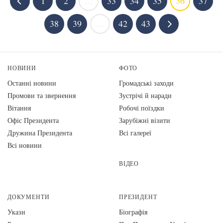
1
2
...
33
34
35
36
37
38
39
...
42
43
НОВИНИ
ФОТО
Останні новини
Громадські заходи
Промови та звернення
Зустрічі й наради
Вiтання
Робочі поїздки
Офіс Президента
Зарубіжні візити
Дружина Президента
Всі галереї
Всі новини
ВІДЕО
ДОКУМЕНТИ
ПРЕЗИДЕНТ
Укази
Біографія