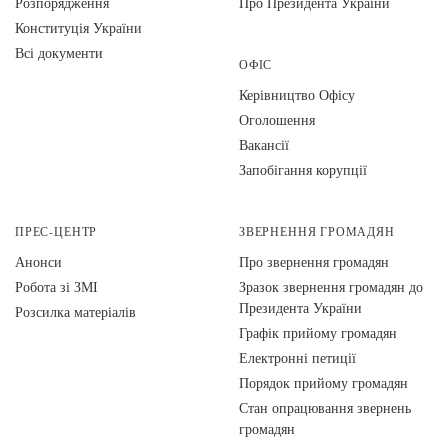
Розпорядження
Про Президента України
Конституція України
Всі документи
ОФІС
Керівництво Офісу
Оголошення
Вакансії
Запобігання корупції
ПРЕС-ЦЕНТР
ЗВЕРНЕННЯ ГРОМАДЯН
Анонси
Про звернення громадян
Робота зі ЗМІ
Зразок звернення громадян до
Президента України
Розсилка матеріалів
Графік прийому громадян
Електронні петиції
Порядок прийому громадян
Стан опрацювання звернень
громадян