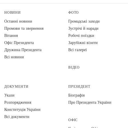
НОВИНИ
ФОТО
Останні новини
Громадські заходи
Промови та звернення
Зустрічі й наради
Вiтання
Робочі поїздки
Офіс Президента
Зарубіжні візити
Дружина Президента
Всі галереї
Всі новини
ВІДЕО
ДОКУМЕНТИ
ПРЕЗИДЕНТ
Укази
Біографія
Розпорядження
Про Президента України
Конституція України
Всі документи
ОФІС